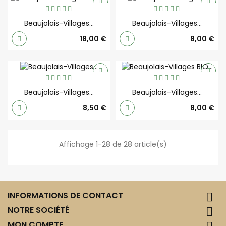
Beaujolais-Villages...
Beaujolais-Villages...
Prix
Prix
18,00 €
8,00 €
Beaujolais-Villages...
Beaujolais-Villages...
Prix
Prix
8,50 €
8,00 €
Affichage 1-28 de 28 article(s)
INFORMATIONS DE CONTACT

NOTRE SOCIÉTÉ

MON COMPTE