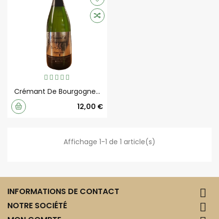
Crémant De Bourgogne...
Prix
12,00 €
Affichage 1-1 de 1 article(s)
INFORMATIONS DE CONTACT

NOTRE SOCIÉTÉ
