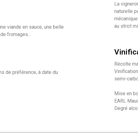
La vigneron
naturelle p
mécanique 
au strict m
 une viande en sauce, une belle
de fromages...
Vinific
Récolte ma
Vinificatio
ns de préférence, à date du
semi-carbo
Mise en bou
EARL Maud 
Degré alco