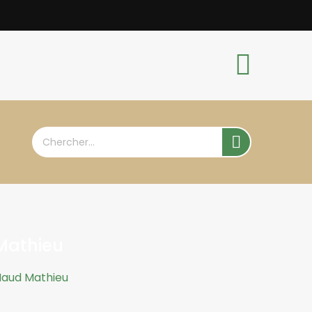

 Mathieu
 Maud Mathieu