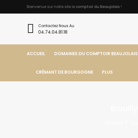
Bienvenue sur notre site le
comptoir du Beaujolais
!
Contactez Nous Au
04.74.04.81.18
ACCUEIL
DOMAINES DU COMPTOIR BEAUJOLAIS
CRÉMANT DE BOURGOGNE
PLUS
Brouill
Accueil
Cru