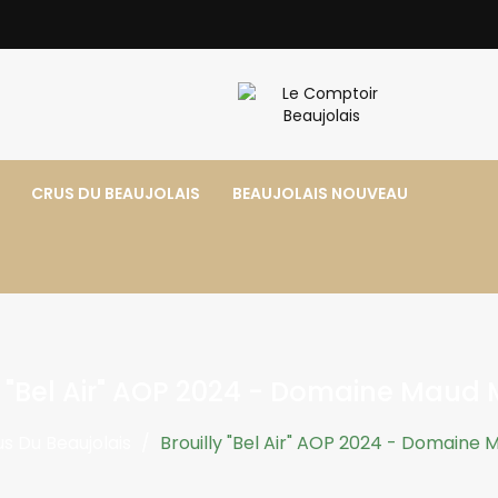
CRUS DU BEAUJOLAIS
BEAUJOLAIS NOUVEAU
y "Bel Air" AOP 2024 - Domaine Maud
s Du Beaujolais
Brouilly "Bel Air" AOP 2024 - Domaine