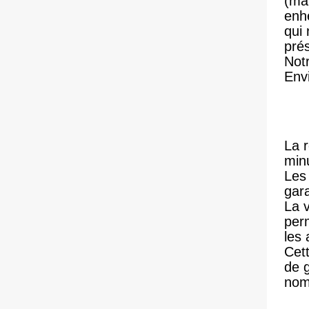
(ma
enh
qui
pré
Notr
Env
La r
minu
Les 
gara
La v
perm
les 
Cett
de 
nom