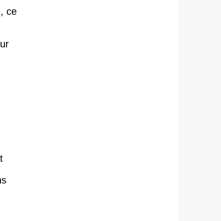
, ce
ur
t
ns