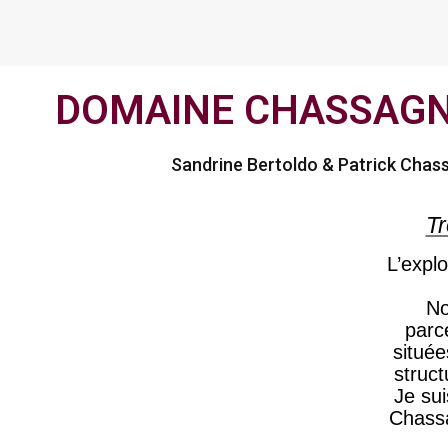
DOMAINE CHASSAGN
Sandrine Bertoldo & Patrick Chas
Tr
L’expl
No
parc
situé
struct
Je sui
Chassa