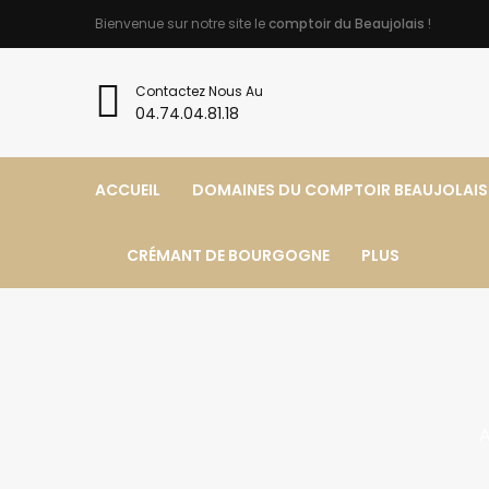
Bienvenue sur notre site le
comptoir du Beaujolais
!
Contactez Nous Au
04.74.04.81.18
ACCUEIL
DOMAINES DU COMPTOIR BEAUJOLAIS
CRÉMANT DE BOURGOGNE
PLUS
A