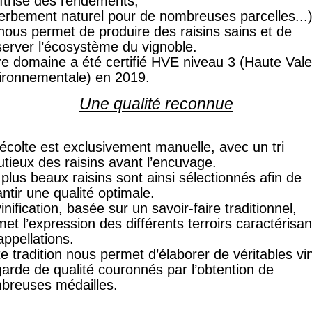
îtrise des rendements,
erbement naturel pour de nombreuses parcelles...)
 nous permet de produire
des raisins sains et de
server l’écosystème du vignoble.
e domaine a été certifié
HVE
niveau 3 (
Haute Vale
ironnementale
) en 2019.
Une qualité reconnue
écolte est exclusivement manuelle, avec un tri
tieux des raisins avant l’encuvage.
plus beaux raisins sont ainsi sélectionnés afin de
ntir une qualité optimale.
inification, basée sur un savoir-
faire traditionnel,
et l’expression des différents
terroirs caractérisan
appellations.
e tradition nous permet d’élaborer de véritables vi
garde de qual
ité couronnés par
l’obtention de
breuses médailles
.