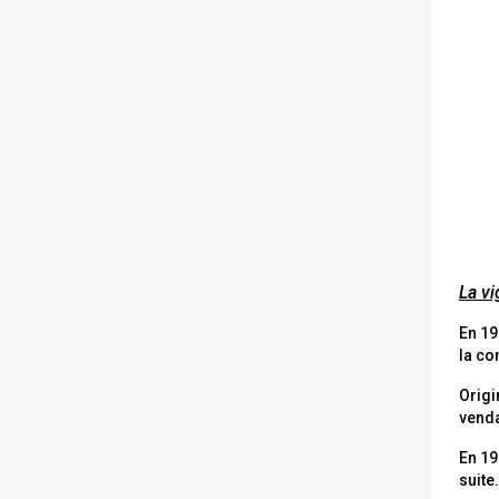
La v
En 19
la co
Origi
venda
En 19
suite.