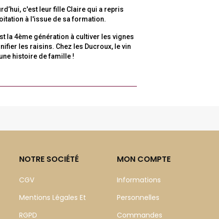
d’hui, c'est leur fille Claire qui a repris
loitation à l'issue de sa formation.
est la 4ème génération à cultiver les vignes
inifier les raisins. Chez les Ducroux, le vin
 une histoire de famille !
NOTRE SOCIÉTÉ
MON COMPTE
CGV
Informations
Mentions Légales Et
Personnelles
RGPD
Commandes