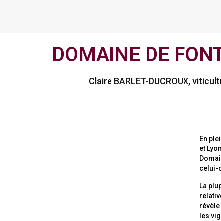
DOMAINE DE FON
Claire BARLET-DUCROUX, viticult
En ple
et Lyon
Domain
celui-c
La plu
relati
révèle
les vi