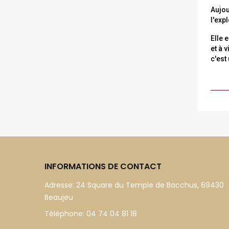
Aujour
l'exp
Elle 
et à v
c'est
INFORMATIONS DE CONTACT
Adresse:
24 Square du Temple de Bacchus, 69430
Beaujeu
Téléphone:
04 74 04 81 18