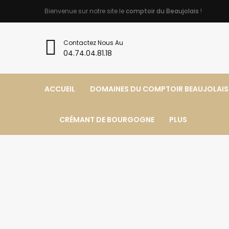
Bienvenue sur notre site le
comptoir du Beaujolais
!
Contactez Nous Au
04.74.04.81.18
ACCUEIL
DOMAINES DU COMPTOIR BEAUJOLAIS
CRÉMANT DE BOURGOGNE
PLUS