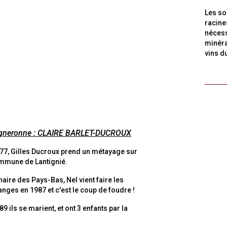
Les so
racine
nécess
minéra
vins d
igneronne : CLAIRE BARLET-DUCROUX
77, Gilles Ducroux prend un métayage sur
mmune de Lantignié.
naire des Pays-Bas, Nel vient faire les
nges en 1987 et c'est le coup de foudre !
89 ils se marient, et ont 3 enfants par la